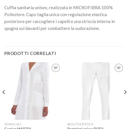
Cuffia sanitaria unisex, realizzata in MICROFIBRA 100%
Poliestere. Capo taglia unica con regolazione elastica
posteriore per raccogliere i capelli e una striscia interna in
spugna sul davanti per combattere la sudorazione.
PRODOTTI CORRELATI
Aggiungi
Aggiungi
alla lista
alla lista
dei
dei
desideri
desideri
DONNA M/L
BEAUTY/ESTETICA
Camice MARZIA
Pantaloni unisex RODI