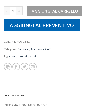
CUFFIA ELASTICA CON STAMPA "Molari" quantità
AGGIUNGI AL CARRELLO
AGGIUNGI AL PREVENTIVO
COD:
447400-2881
Categorie:
Sanitario
,
Accessori
,
Cuffie
Tag:
cuffia
,
dentista
,
sanitario
DESCRIZIONE
INFORMAZIONI AGGIUNTIVE