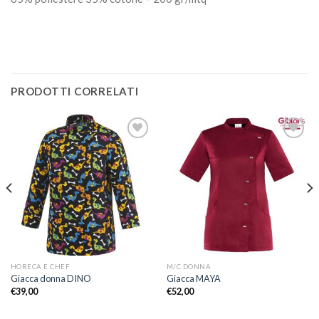
PRODOTTI CORRELATI
Aggiungi
Aggiungi
alla lista
alla lista
dei
dei
desideri
desideri
HORECA E CHEF
M/C DONNA
Giacca donna DINO
Giacca MAYA
€
39,00
€
52,00