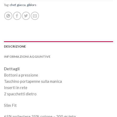
Tag:
chef
,
giacca
,
giblors
DESCRIZIONE
INFORMAZIONI AGGIUNTIVE
Dettagli
Bottoni a pressione
Taschino portapenne sulla manica
Inserti in rete
2 spacchetti dietro
Slim Fit
65% poliestere 35% cotone – 200 gr/mtq