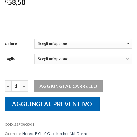
€
58,50
Colore
Taglia
Giacca Keira GIBLOR'S quantità
AGGIUNGI AL CARRELLO
AGGIUNGI AL PREVENTIVO
COD:
22P08G301
Categorie:
Horeca E Chef
,
Giacche chef
,
M/L Donna