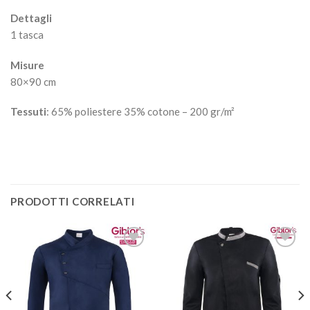
Dettagli
1 tasca
Misure
80×90 cm
Tessuti
: 65% poliestere 35% cotone – 200 gr/m²
PRODOTTI CORRELATI
Aggiungi
Aggiungi
alla lista
alla lista
dei
dei
desideri
desideri