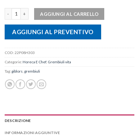
Grembiule Missouri GIBLOR'S quantità
AGGIUNGI AL CARRELLO
AGGIUNGI AL PREVENTIVO
COD:
22P08H303
Categorie:
Horeca E Chef
,
Grembiuli vita
Tag:
giblors
,
grembiuli
DESCRIZIONE
INFORMAZIONI AGGIUNTIVE