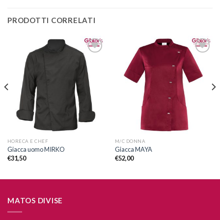
PRODOTTI CORRELATI
Aggiungi
Aggiungi
alla lista
alla lista
dei
dei
desideri
desideri
HORECA E CHEF
M/C DONNA
Giacca uomo MIRKO
Giacca MAYA
€
31,50
€
52,00
MATOS DIVISE