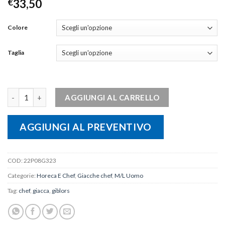
€
33,50
Colore
Taglia
Giacca uomo RAUL quantità
AGGIUNGI AL CARRELLO
AGGIUNGI AL PREVENTIVO
COD:
22P08G323
Categorie:
Horeca E Chef
,
Giacche chef
,
M/L Uomo
Tag:
chef
,
giacca
,
giblors