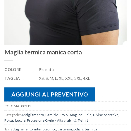
Maglia termica manica corta
COLORE
Blu notte
TAGLIA
XS, S, M, L, XL, XXL, 3XL, 4XL
AGGIUNGI AL PREVENTIVO
COD:
MAT00315
Categorie:
Abbigliamento
,
Camicie - Polo - Maglioni - Pile
,
Divise operative
,
Polizia Locale
,
Protezione Civile – Alta visibilità
,
T-shirt
Tag:
abbigliamento
,
intimotecnico
,
partenon
,
polizia
,
termica