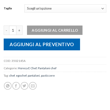
Taglia
Pantalone unisex BON BON quantità
AGGIUNGI AL CARRELLO
AGGIUNGI AL PREVENTIVO
COD:
3502145A
Categorie:
Horeca E Chef
,
Pantaloni chef
Tag:
chef
,
egochef
,
pantaloni
,
pasticcere