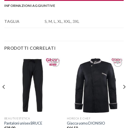
INFORMAZIONI AGGIUNTIVE
S, M, L, XL, XXL, 3XL
TAGLIA
PRODOTTI CORRELATI
Aggiungi
Aggiungi
alla lista
alla lista
dei
dei
desideri
desideri
BEAUTY/ESTETICA
HORECA E CHEF
Pantaloni unisex BRUCE
Giacca uomo DIONISIO