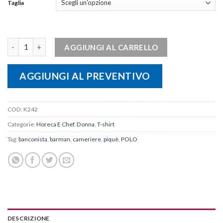
Taglia
Polo piqué donna manica corta quantità
AGGIUNGI AL CARRELLO
AGGIUNGI AL PREVENTIVO
COD:
K242
Categorie:
Horeca E Chef
,
Donna
,
T-shirt
Tag:
banconista
,
barman
,
cameriere
,
piquè
,
POLO
DESCRIZIONE