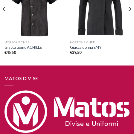
dei
dei
desideri
desideri
HORECA E CHEF
HORECA E CHEF
Giacca uomo ACHILLE
Giacca donna EMY
€
45,50
€
39,50
MATOS DIVISE