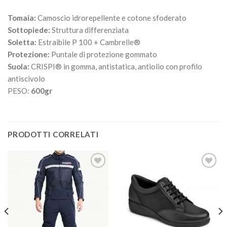
Tomaia:
Camoscio idrorepellente e cotone sfoderato
Sottopiede:
Struttura differenziata
Soletta:
Estraibile P 100 + Cambrelle®
Protezione:
Puntale di protezione gommato
Suola:
CRISPI® in gomma, antistatica, antiolio con profilo
antiscivolo
PESO:
600gr
PRODOTTI CORRELATI
Aggiungi
Aggiungi
alla lista
alla lista
dei
dei
desideri
desideri