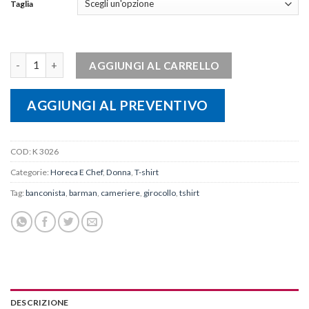
Taglia
T-shirt donna BIO girocollo quantità
AGGIUNGI AL CARRELLO
AGGIUNGI AL PREVENTIVO
COD:
K 3026
Categorie:
Horeca E Chef
,
Donna
,
T-shirt
Tag:
banconista
,
barman
,
cameriere
,
girocollo
,
tshirt
DESCRIZIONE