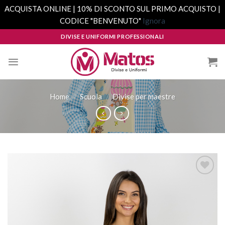
ACQUISTA ONLINE | 10% DI SCONTO SUL PRIMO ACQUISTO |
CODICE "BENVENUTO"
Ignora
Skip
DIVISE E UNIFORMI PROFESSIONALI
to
content
Home
/
Scuola
/
Divise per maestre
Aggiungi
alla lista
dei
desideri