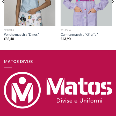
SCUOLA
SCUOLA
Poncho maestra “Dinos”
Camice maestra “Giraffa”
€
35,40
€
43,90
MATOS DIVISE