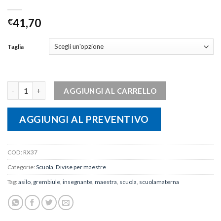
€
41,70
Taglia
Camice maestra "Nuvole" quantità
AGGIUNGI AL CARRELLO
AGGIUNGI AL PREVENTIVO
COD:
RX37
Categorie:
Scuola
,
Divise per maestre
Tag:
asilo
,
grembiule
,
insegnante
,
maestra
,
scuola
,
scuolamaterna