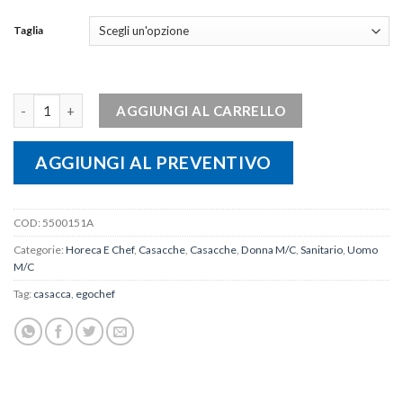
Taglia
Casacca unisex SHARK quantità
AGGIUNGI AL CARRELLO
AGGIUNGI AL PREVENTIVO
COD:
5500151A
Categorie:
Horeca E Chef
,
Casacche
,
Casacche
,
Donna M/C
,
Sanitario
,
Uomo
M/C
Tag:
casacca
,
egochef