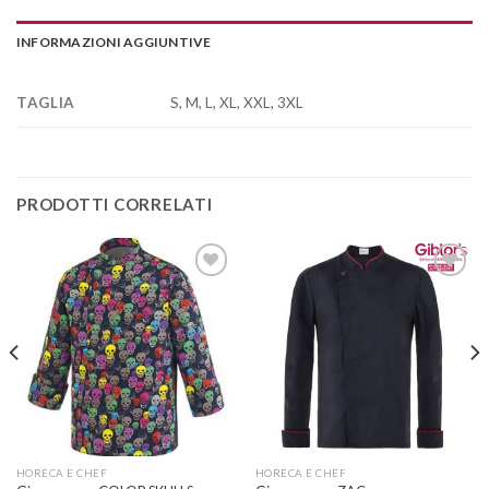
INFORMAZIONI AGGIUNTIVE
S, M, L, XL, XXL, 3XL
TAGLIA
PRODOTTI CORRELATI
Aggiungi
Aggiungi
alla lista
alla lista
dei
dei
desideri
desideri
HORECA E CHEF
HORECA E CHEF