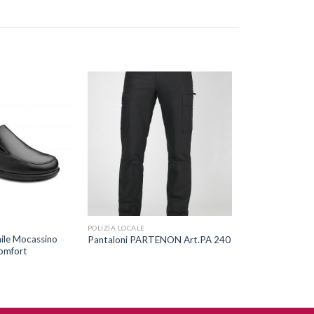
Aggiungi
Aggiungi
alla lista
alla lista
dei
dei
desideri
desideri
+
POLIZIA LOCALE
ile Mocassino
Pantaloni PARTENON Art.PA 240
omfort