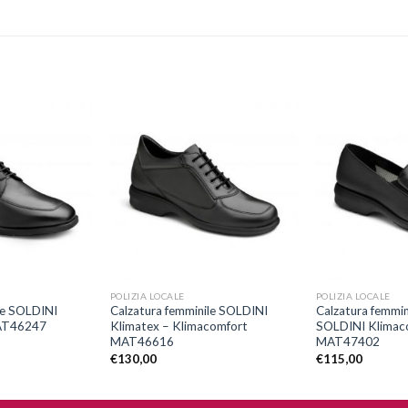
Aggiungi
Aggiungi
alla lista
alla lista
dei
dei
desideri
desideri
+
+
POLIZIA LOCALE
POLIZIA LOCALE
le SOLDINI
Calzatura femminile SOLDINI
Calzatura femmin
AT46247
Klimatex – Klimacomfort
SOLDINI Klimac
MAT46616
MAT47402
€
130,00
€
115,00