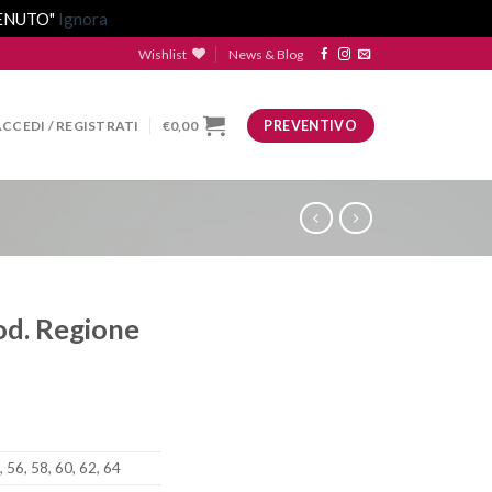
VENUTO"
Ignora
Wishlist
News & Blog
ACCEDI / REGISTRATI
€
0,00
PREVENTIVO
od. Regione
, 56, 58, 60, 62, 64