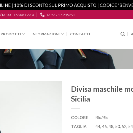
LINE | 10% DI SCONTO SUL PRIMO ACQUISTO | CODICE "BEN
/13:00 - 16:00/19:30
+39 371 5919292
PRODOTTI
INFORMAZIONI
CONTATTI
Divisa maschile m
Sicilia
Aggiungi
alla lista
dei
desideri
COLORE
Blu/Blu
TAGLIA
44, 46, 48, 50, 52, 54