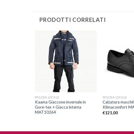
PRODOTTI CORRELATI
Aggiungi
Aggiungi
alla lista
alla lista
dei
dei
desideri
desideri
+
+
POLIZIA LOCALE
POLIZIA LOCALE
o estiva con
Kaama Giaccone invernale in
Calzatura maschi
1003
Gore-tex + Giacca interna
Klimacomfort M
MAT10264
€
121,00