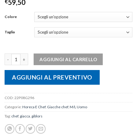
€
59,50
Colore
Taglia
Giacca uomo ALEC quantità
AGGIUNGI AL CARRELLO
AGGIUNGI AL PREVENTIVO
COD:
22P08G296
Categorie:
Horeca E Chef
,
Giacche chef
,
M/L Uomo
Tag:
chef
,
giacca
,
giblors