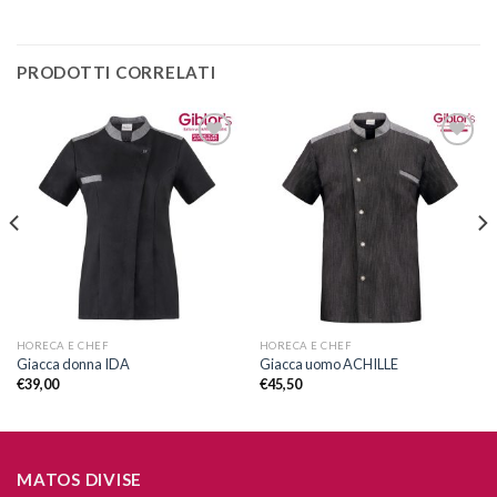
PRODOTTI CORRELATI
Aggiungi
Aggiungi
alla lista
alla lista
dei
dei
desideri
desideri
HORECA E CHEF
HORECA E CHEF
Giacca donna IDA
Giacca uomo ACHILLE
€
39,00
€
45,50
MATOS DIVISE