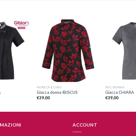
Aggiungi
Aggiungi
alla lista
alla lista
dei
dei
desideri
desideri
+
+
HORECA E CHEF
M/C DONNA
A
Giacca donna IBISCUS
Giacca CHIARA
€
39,00
€
39,00
MAZIONI
ACCOUNT