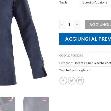
Taglia
Giacca uomo ERIC quantità
AGGIUNGI 
AGGIUNGI AL PRE
COD:
22P08G295
Categorie:
Horeca E Chef
,
Giacche chef
Tag:
chef
,
giacca
,
giblors