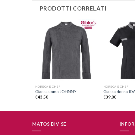
PRODOTTI CORRELATI
Aggiungi
Aggiungi
alla lista
alla lista
dei
dei
desideri
desideri
+
+
HORECA E CHEF
HORECA E CHEF
Giacca uomo JOHNNY
Giacca donna ID
€
43,50
€
39,00
MATOS DIVISE
INFOR