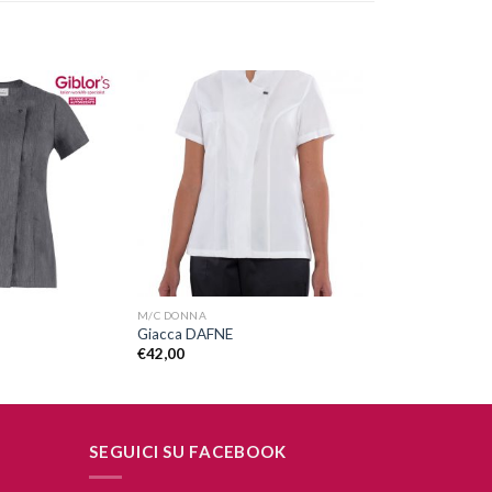
Aggiungi
Aggiungi
alla lista
alla lista
dei
dei
desideri
desideri
+
M/C DONNA
Giacca DAFNE
€
42,00
SEGUICI SU FACEBOOK