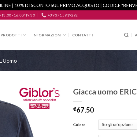
LINE | 10% DI SCONTO SUL PRIMO ACQUISTO | CODICE "BEN
/13:00 - 16:00/19:30
+39 371 5919292
PRODOTTI
INFORMAZIONI
CONTATTI
L Uomo
Giacca uomo ERIC
Aggiungi
alla lista
€
67,50
dei
desideri
Colore