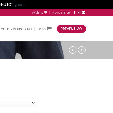
VENUTO"
Ignora
Wishlist
News & Blog
ACCEDI / REGISTRATI
€
0,00
PREVENTIVO