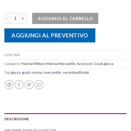
Gradi in tessuto Secondo Ufficiale quantità
AGGIUNGI AL CARRELLO
AGGIUNGI AL PREVENTIVO
COD:
N/A
Categorie:
Marina Militare-Marina Mercantile
,
Accessori
,
Gradi giacca
Tag:
giacca
,
gradi
,
marina
,
mercantile
,
secondoufficiale
DESCRIZIONE
INFORMAZIONI AGGIUNTIVE