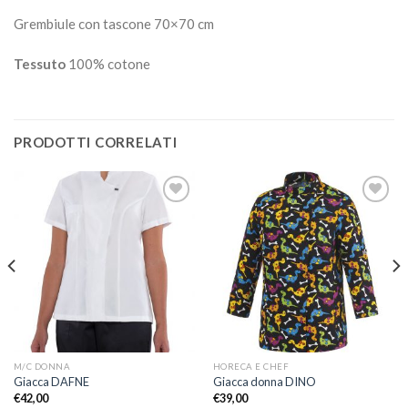
Grembiule con tascone 70×70 cm
Tessuto
100% cotone
PRODOTTI CORRELATI
Aggiungi
Aggiungi
alla lista
alla lista
dei
dei
desideri
desideri
M/C DONNA
HORECA E CHEF
Giacca DAFNE
Giacca donna DINO
€
42,00
€
39,00