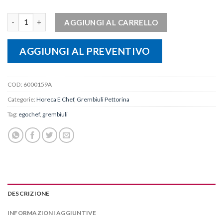
Grembiule pettorina donna LIBELLE quantità
AGGIUNGI AL CARRELLO
AGGIUNGI AL PREVENTIVO
COD:
6000159A
Categorie:
Horeca E Chef
,
Grembiuli Pettorina
Tag:
egochef
,
grembiuli
DESCRIZIONE
INFORMAZIONI AGGIUNTIVE