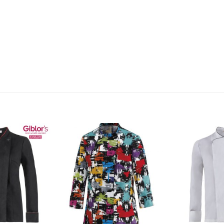
Aggiungi
Aggiungi
alla lista
alla lista
dei
dei
desideri
desideri
+
+