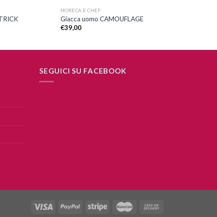
HORECA E CHEF
ATRICK
Giacca uomo CAMOUFLAGE
€
39,00
SEGUICI SU FACEBOOK