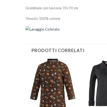
Grembiule con tascone 70×70 cm
Tessuto 100% cotone
PRODOTTI CORRELATI
Aggiungi
Aggiungi
alla lista
alla lista
dei
dei
desideri
desideri
+
+