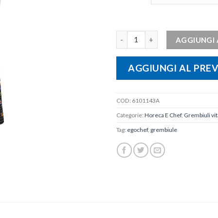
Grembiule vita medio POP ART 
AGGIUNGI 
AGGIUNGI AL PRE
COD:
6101143A
Categorie:
Horeca E Chef
,
Grembiuli vit
Tag:
egochef
,
grembiule