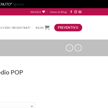
VENUTO"
Ignora
Wishlist
News & Blog
ACCEDI / REGISTRATI
€
0,00
PREVENTIVO
edio POP