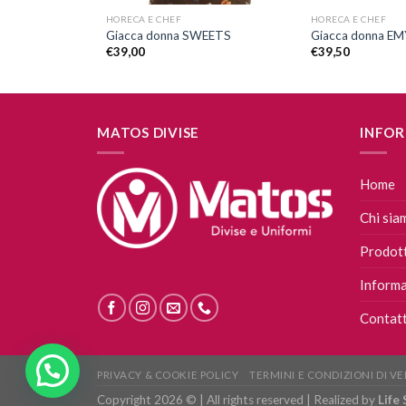
HORECA E CHEF
HORECA E CHEF
Giacca donna SWEETS
Giacca donna EM
€
39,00
€
39,50
MATOS DIVISE
INFOR
Home
Chi sia
Prodott
Informa
Contatt
PRIVACY & COOKIE POLICY
TERMINI E CONDIZIONI DI V
Copyright 2026 © | All rights reserved | Realized by
Life