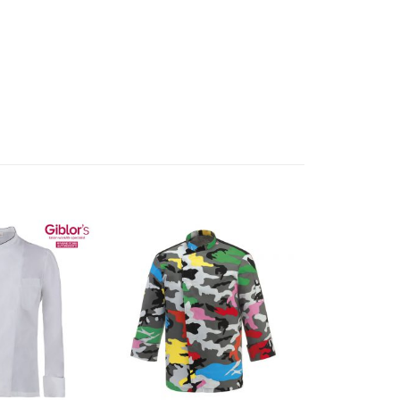
Aggiungi
Aggiungi
alla lista
alla lista
dei
dei
desideri
desideri
+