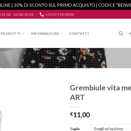
LINE | 10% DI SCONTO SUL PRIMO ACQUISTO | CODICE "BEN
/13:00 - 16:00/19:30
+39 371 5919292
PRODOTTI
INFORMAZIONI
CONTATTI
Grembiule vita m
ART
Aggiungi
alla lista
dei
€
11,00
desideri
Taglia