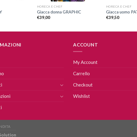
HORECA E CHEF
HORECA E CHEF
Y
Giacca donna GRAPHIC
Giacca uomo P
€
39,00
€
39,50
MAZIONI
ACCOUNT
My Account
mo
Carrello
i
Checkout
zioni
Wishlist
i
ENDITA
 Solution