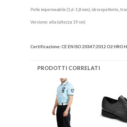
Pelle impermeabile (1,6-1,8 mm), idrorepellente, t
Versione: alta (altezza 19 cm)
Certificazione: CE EN ISO 20347:2012 O2 HRO H
PRODOTTI CORRELATI
Aggiungi
Aggiungi
alla lista
alla lista
dei
dei
desideri
desideri