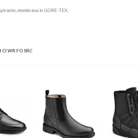
raspirante, membrana in GORE-TEX.
I CI WR FO SRC
Aggiungi
Aggiungi
alla lista
alla lista
dei
dei
desideri
desideri