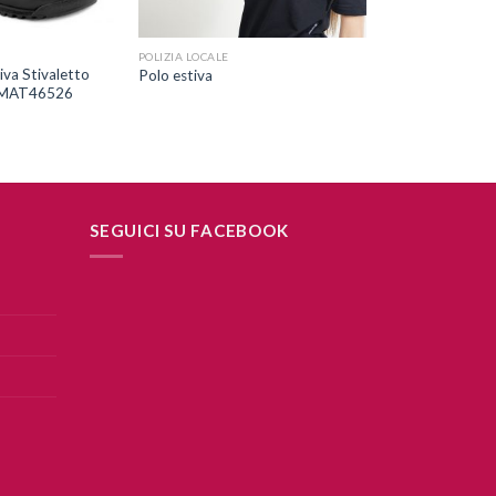
+
POLIZIA LOCALE
iva Stivaletto
Polo estiva
I MAT46526
SEGUICI SU FACEBOOK