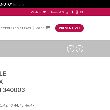
VENUTO"
Ignora
Wishlist
News & Blog
ACCEDI / REGISTRATI
€
0,00
PREVENTIVO
LE
X
T340003
1, 42, 43, 44, 45, 46, 47