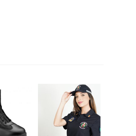
Aggiungi
Aggiungi
alla lista
alla lista
dei
dei
desideri
desideri