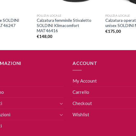
+
+
POLIZIA LOCALE
POLIZIA LOCALE
le SOLDINI
Calzatura femminile Stivaletto
Calzatura operat
AT46247
SOLDINI Klimacomfort
unisex SOLDIN
MAT46416
€
175,00
€
148,00
MAZIONI
ACCOUNT
My Account
mo
Carrello
i
Checkout
zioni
Wishlist
i