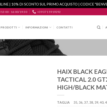
LINE | 10% DI SCONTO SUL PRIMO ACQUISTO | CODICE "BEN
/13:00 - 16:00/19:30
+39 371 5919292
PRODOTTI
INFORMAZIONI
CONTATTI
HAIX BLACK EAG
TACTICAL 2.0 GT
Aggiungi
alla lista
HIGH/BLACK MA
dei
desideri
TAGLIA
35, 36, 37, 38, 39, 40, 4