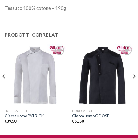
Tessuto
100% cotone – 190g
PRODOTTI CORRELATI
Aggiungi
Aggiungi
alla lista
alla lista
dei
dei
desideri
desideri
HORECA E CHEF
HORECA E CHEF
Giacca uomo PATRICK
Giacca uomo GOOSE
€
39,50
€
61,50