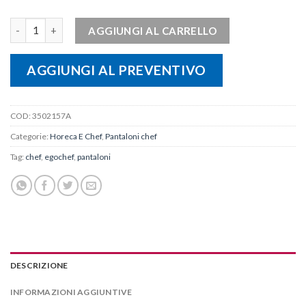
Pantalone unisex FOLIAGE quantità
AGGIUNGI AL CARRELLO
AGGIUNGI AL PREVENTIVO
COD:
3502157A
Categorie:
Horeca E Chef
,
Pantaloni chef
Tag:
chef
,
egochef
,
pantaloni
DESCRIZIONE
INFORMAZIONI AGGIUNTIVE