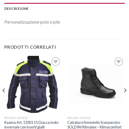
DESCRIZIONE
Personalizzazione polo o pile
PRODOTTI CORRELATI
Aggiungi
Aggiungi
alla lista
alla lista
dei
dei
desideri
desideri
POLIZIA LOCALE
POLIZIA LOCALE
Kaama Art. 11001 15 Giacca moto
Calzatura femminile Scarponcino
invernale con inserti gialli
SOLDINI Klimatex – Klimacomfort