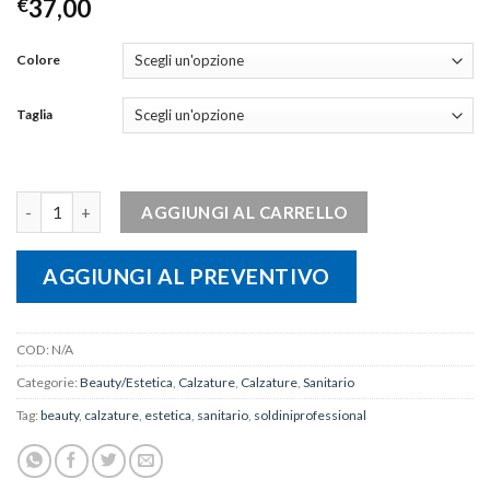
€
37,00
Colore
Taglia
ZOCCOLO EXTRA-LIGHT quantità
AGGIUNGI AL CARRELLO
AGGIUNGI AL PREVENTIVO
COD:
N/A
Categorie:
Beauty/Estetica
,
Calzature
,
Calzature
,
Sanitario
Tag:
beauty
,
calzature
,
estetica
,
sanitario
,
soldiniprofessional