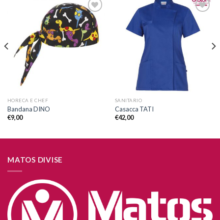
Aggiungi
Aggiungi
alla lista
alla lista
dei
dei
desideri
desideri
HORECA E CHEF
SANITARIO
Bandana DINO
Casacca TATI
€
9,00
€
42,00
MATOS DIVISE