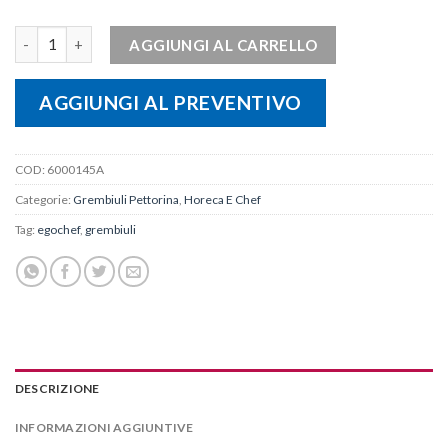
Grembiule pettorina donna BON BON quantità
AGGIUNGI AL CARRELLO
AGGIUNGI AL PREVENTIVO
COD:
6000145A
Categorie:
Grembiuli Pettorina
,
Horeca E Chef
Tag:
egochef
,
grembiuli
DESCRIZIONE
INFORMAZIONI AGGIUNTIVE