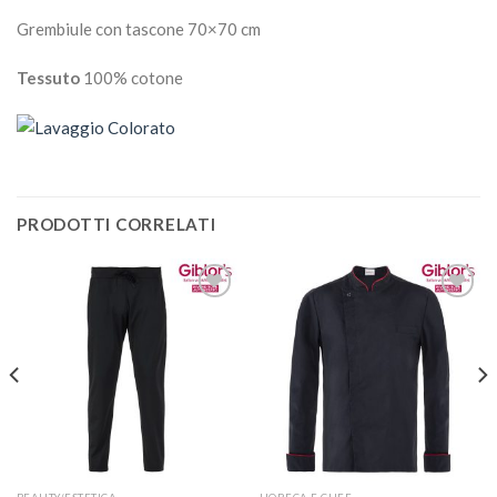
Grembiule con tascone 70×70 cm
Tessuto
100% cotone
PRODOTTI CORRELATI
Aggiungi
Aggiungi
alla lista
alla lista
dei
dei
desideri
desideri