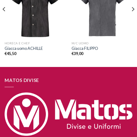
dei
dei
desideri
desideri
HORECA E CHEF
M/C UOMO
Giacca uomo ACHILLE
Giacca FILIPPO
€
45,50
€
39,00
MATOS DIVISE