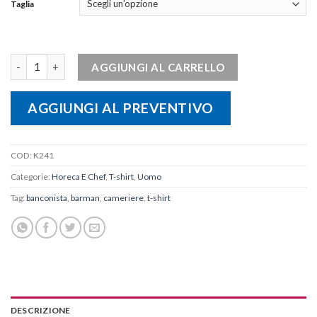
Taglia
Polo piqué uomo manica corta quantità
AGGIUNGI AL CARRELLO
AGGIUNGI AL PREVENTIVO
COD:
K241
Categorie:
Horeca E Chef
,
T-shirt
,
Uomo
Tag:
banconista
,
barman
,
cameriere
,
t-shirt
DESCRIZIONE