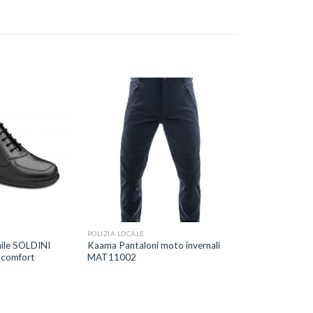
Aggiungi
Aggiungi
alla lista
alla lista
dei
dei
desideri
desideri
+
POLIZIA LOCALE
nile SOLDINI
Kaama Pantaloni moto invernali
acomfort
MAT11002