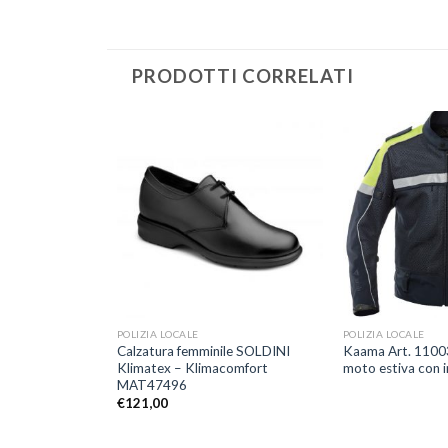
PRODOTTI CORRELATI
Aggiungi
Aggiungi
alla lista
alla lista
dei
dei
desideri
desideri
+
+
POLIZIA LOCALE
POLIZIA LOCALE
le SOLDINI
Calzatura femminile SOLDINI
Kaama Art. 1100
AT46277
Klimatex – Klimacomfort
moto estiva con ins
MAT47496
€
121,00