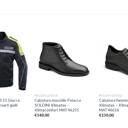
Aggiungi
Aggiungi
alla lista
alla lista
dei
dei
desideri
desideri
+
+
POLIZIA LOCALE
POLIZIA LOCALE
3 15 Giacca
Calzatura maschile Polacco
Calzatura femmi
erti gialli
SOLDINI Klimatex –
Klimatex – Klim
Klimacomfort MAT46255
MAT46616
€
140,00
€
130,00