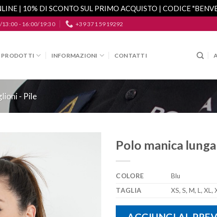
LINE | 10% DI SCONTO SUL PRIMO ACQUISTO | CODICE "BEN
/13:00 - 16:00/19:30
+39 371 5919292
PRODOTTI
INFORMAZIONI
CONTATTI
ioni - Pile
Polo manica lunga
Aggiungi
alla lista
COLORE
Blu
dei
desideri
TAGLIA
XS, S, M, L, XL,
AGGIUNGI AL PRE