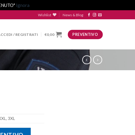
VENUTO"
Ignora
Wishlist
News & Blog
ACCEDI / REGISTRATI
€
0,00
PREVENTIVO
 XXL, 3XL
VENTIVO